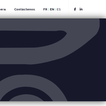
rera
Contáctenos
FR
|
EN
|
ES